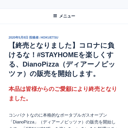
コ
北越融雪株式会社
融雪と再生可能エネルギー │新潟県十日町市
ン
メニュー
テ
ン
ツ
へ
投
2020年5月8日
投稿者:
HOKUETSU
稿
【終売となりました】コロナに負
ス
日:
キ
けるな！#STAYHOMEを楽しくす
ッ
る、DianoPizza（ディアーノピッ
プ
ツァ）の販売を開始します。
本品は皆様からのご愛顧により終売となり
ました。
コンパクトなのに本格的なポータブルガスオーブン
「DianoPizza」（ディアーノピッツァ）の販売を開始し