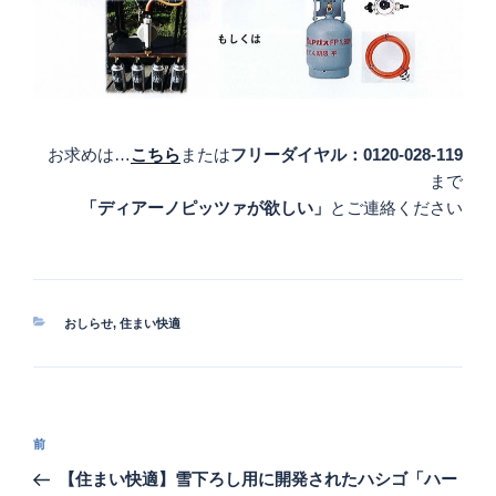
お求めは…
こちら
または
フリーダイヤル：0120-028-119
まで
「ディアーノピッツァが欲しい」
とご連絡ください
カ
おしらせ
,
住まい快適
テ
ゴ
リ
ー
投
過
前
稿
去
【住まい快適】雪下ろし用に開発されたハシゴ「ハー
ナ